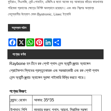
ফুইয়াও, সিএসজি, সেন্ট-গোবাইন, এজিসি-র মতো অনেক বড় আকারের কাঁচের কারখানার
পরিষেবা প্রদানের ক্ষেত্রে বিশিষ্ট অবস্থানে রয়েছেন। এবং কাচ শিল্পের অন্যান্য
নেতৃস্থানীয় উদ্যোগ যেমন Bystronic, Lisec ইত্যাদি
অনুসন্ধান পাঠান
Facebook
X
WhatsApp
Pinterest
LinkedIn
Share
পণ্যের বর্ণনা
Raybone হল চীনে রক প্লেট গ্লাস লেন্স অ্যান্টি-স্ক্র্যাচ অ্যাঙ্গেল
প্রোটেকশন স্লিভের প্রস্তুতকারক এবং সরবরাহকারী এবং রক প্লেট গ্লাস
লেন্স অ্যান্টি-স্ক্র্যাচ অ্যাঙ্গেল সুরক্ষা পাইকারি বিক্রি করতে পারে।
পণ্যের বিবরণ:
ব্র্যান্ড: রেবোন
আকার: 35*35
উপাদান: পিপি
ব্যবহার করুন: গ্লাস, আয়না, সিরামিক সুরক্ষা