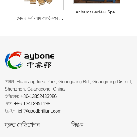
Lenhardt স্বয়ংক্রিয় Spacer প্যাড applicators জন্য কর্ক স্পুল রোল ববিন
জোড়ায় কর্ক গ্লাস প্রোটেকশন প্যাডের সাথে ক্লিং ফোম মুখোমুখি বাল্কে
ঠিকানা: Huaqiang Idea Park, Guanguang Rd., Guangming District,
Shenzhen, Guangdong, China
টেলিফোন:
+86-13392433986
ফোন:
+86-13418991198
ইমেইল:
jeff@goodbrilliant.com
দ্রুত নেভিগেশন
লিঙ্ক