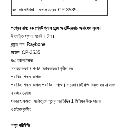
রঙ: কালো/সাদা
মডেল নম্বর: CP-3535
পণ্যের নাম: রক প্লেট গ্লাস লেন্স অ্যান্টি-স্ক্র্যাচ অ্যাঙ্গেল সুরক্ষা
উৎপত্তি স্থান: হুবেই। চীন।
ব্র্যান্ড নাম: Raybone
মডেল: CP-3535
রঙ: কালো/সাদা
সনাক্তকরণ: OEM সনাক্তকরণ গৃহীত হয়
প্যাকিং: শক্ত কাগজ
প্যাকিং: শক্ত কাগজ প্যাকিং। পথে। ওয়েদার স্ট্রিপিং বিকৃত হয় না এবং
ঝরঝরে দেখায়
সরবরাহ ক্ষমতা: সর্বোত্তম মূল্যে প্রতিদিন 1 মিলিয়ন উচ্চ মানের
ওয়াটারপ্রুফিং
পণ্য পরিচিতি