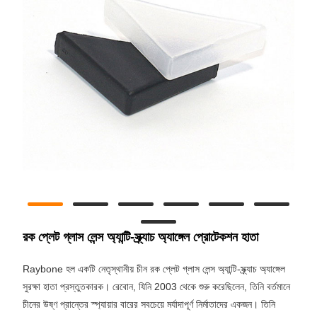
রক প্লেট গ্লাস লেন্স অ্যান্টি-স্ক্র্যাচ অ্যাঙ্গেল প্রোটেকশন হাতা
Raybone হল একটি নেতৃস্থানীয় চীন রক প্লেট গ্লাস লেন্স অ্যান্টি-স্ক্র্যাচ অ্যাঙ্গেল
সুরক্ষা হাতা প্রস্তুতকারক। রেবোন, যিনি 2003 থেকে শুরু করেছিলেন, তিনি বর্তমানে
চীনের উষ্ণ প্রান্তের স্প্যায়ার বারের সবচেয়ে মর্যাদাপূর্ণ নির্মাতাদের একজন। তিনি