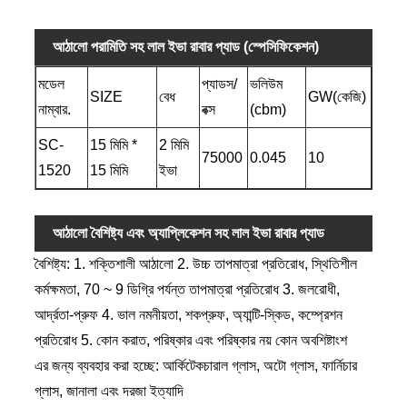
আঠালো পরামিতি সহ লাল ইভা রাবার প্যাড (স্পেসিফিকেশন)
মডেল
প্যাডস/
ভলিউম
SIZE
বেধ
GW(কেজি)
নাম্বার.
বক্স
(cbm)
SC-
15 মিমি *
2 মিমি
75000
0.045
10
1520
15 মিমি
ইভা
আঠালো বৈশিষ্ট্য এবং অ্যাপ্লিকেশন সহ লাল ইভা রাবার প্যাড
বৈশিষ্ট্য: 1. শক্তিশালী আঠালো 2. উচ্চ তাপমাত্রা প্রতিরোধ, স্থিতিশীল
কর্মক্ষমতা, 70 ~ 9 ডিগ্রি পর্যন্ত তাপমাত্রা প্রতিরোধ 3. জলরোধী,
আর্দ্রতা-প্রুফ 4. ভাল নমনীয়তা, শকপ্রুফ, অ্যান্টি-স্কিড, কম্প্রেশন
প্রতিরোধ 5. কোন করাত, পরিষ্কার এবং পরিষ্কার নয় কোন অবশিষ্টাংশ
এর জন্য ব্যবহার করা হচ্ছে: আর্কিটেকচারাল গ্লাস, অটো গ্লাস, ফার্নিচার
গ্লাস, জানালা এবং দরজা ইত্যাদি