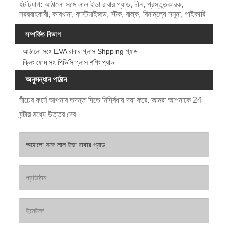
হট ট্যাগ: আঠালো সঙ্গে লাল ইভা রাবার প্যাড, চীন, প্রস্তুতকারক,
সরবরাহকারী, কারখানা, কাস্টমাইজড, স্টক, বাল্ক, বিনামূল্যে নমুনা, পাইকারি
সম্পর্কিত বিভাগ
আঠালো সঙ্গে EVA রাবার গ্লাস Shpping প্যাড
ক্লিং ফোম সহ পিভিসি গ্লাস শপিং প্যাড
অনুসন্ধান পাঠান
নীচের ফর্মে আপনার তদন্ত দিতে নির্দ্বিধায় দয়া করে. আমরা আপনাকে 24
ঘন্টার মধ্যে উত্তর দেব।