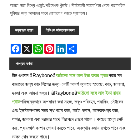
আমরা সারা বিশ্বে এজেন্ট/পরিবেশক খুঁজছি। দীর্ঘমেয়াদী সহযোগিতা থেকে পারস্পরিক
সুবিধার জন্য আমাদের সাথে যোগাযোগ করতে স্বাগতম।
অনুসন্ধান পাঠান
পিডিএফ ডাউনলোড করুন
Facebook
X
WhatsApp
Pinterest
LinkedIn
Share
পণ্যের বর্ণনা
চীন গুণমান âRayboneâ
আঠালো সঙ্গে লাল ইভা রাবার প্যাড
প্রায় সব
বাজারের জন্য কাচ শিল্পের জন্য একটি আদর্শ ব্যবহার হয়েছে. কাচ, জানালা,
দরজা এবং আয়না ভঙ্গুর। âRayboneâ
আঠালো সঙ্গে লাল ইভা রাবার
প্যাড
পরিচ্ছন্নভাবে অপসারণ করা সহজ, তবুও পরিবহন, প্যাকিং, স্টোরেজ
এবং ইনস্টলেশনের সময় স্থাপত্য কাচ, অটো গ্লাস, আসবাবপত্র কাচ,
পাথর, জানালা এবং দরজার সাথে নিরাপদে লেগে থাকে। কাচের মধ্যে সেট
করা, প্যাডগুলি কম্পন শোষণ করতে পারে, অবস্থান বজায় রাখতে পারে এবং
ভাঙ্গন রোধ করতে পারে।