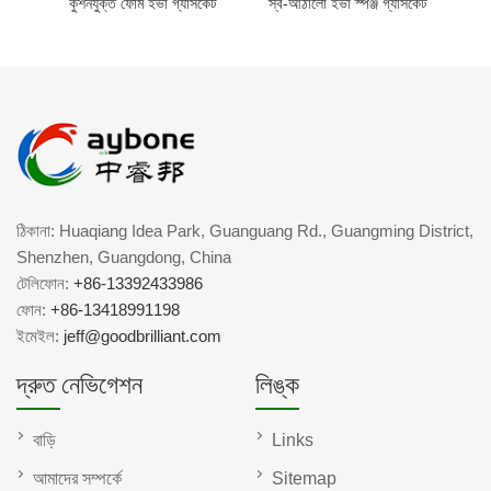
কুশনযুক্ত ফোম ইভা গ্যাসকেট
স্ব-আঠালো ইভা স্পঞ্জ গ্যাসকেট
ঠিকানা: Huaqiang Idea Park, Guanguang Rd., Guangming District,
Shenzhen, Guangdong, China
টেলিফোন:
+86-13392433986
ফোন:
+86-13418991198
ইমেইল:
jeff@goodbrilliant.com
দ্রুত নেভিগেশন
লিঙ্ক
বাড়ি
Links
আমাদের সম্পর্কে
Sitemap