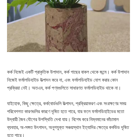
কর্ক নিজেই একটি প্রাকৃতিক উপাদান, কর্ক গাছের বাকল থেকে জন্মে। কর্ক উপাদান
নিজেই ফর্মালডিহাইড উত্পাদন করে না, এবং ফর্মালডিহাইড যোগ করার কোন
প্রক্রিয়া নেই। অতএব, কর্ক পণ্যগুলিতে সাধারণত ফর্মালডিহাইড থাকে না।
যাইহোক, কিছু ক্ষেত্রে, কর্কবোর্ডগুলি উত্পাদন, প্রক্রিয়াকরণ এবং সংরক্ষণের সময়
পরিবেশগত কারণগুলির কারণে দূষিত হতে পারে, যার ফলে ফর্মালডিহাইডের মতো
উদ্বায়ী জৈব যৌগের উপস্থিতি দেখা যায়। বিশেষ করে নিম্নমানের কাঁচামাল
ব্যবহার, অ-সঙ্গত উৎপাদন, অনুপযুক্ত সঞ্চয়স্থান ইত্যাদির ক্ষেত্রে কর্কউড দূষিত
হতে পারে।