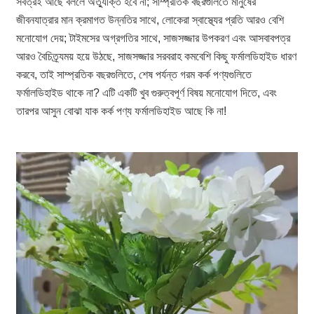
সর্বত্রই আছে বললে অত্যুক্তি হবে না; সাম্প্রতিক বছরগুলিতে মানুষের
জীবনযাত্রার মান ক্রমাগত উন্নতির সাথে, লোকেরা স্বাস্থ্যের প্রতি আরও বেশি
মনোযোগ দেয়; টাইমসের অগ্রগতির সাথে, সাজসজ্জার উপকরণ এবং আসবাবপত্র
আরও বৈচিত্র্যময় হয়ে উঠছে, সাজসজ্জার সরবরাহ কমবেশি কিছু ফর্মালডিহাইড ধারণ
করবে, তাই সাম্প্রতিক বছরগুলিতে, শেষ পর্যন্ত গরম কর্ক পণ্যগুলিতে
ফর্মালডিহাইড থাকে না? এটি একটি খুব গুরুত্বপূর্ণ বিষয় মনোযোগ দিতে, এবং
তারপর আসুন বোঝা যাক কর্ক পণ্য ফর্মালডিহাইড আছে কি না!