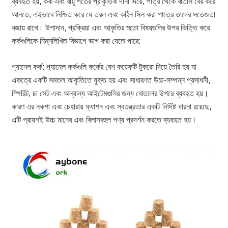
ব্যবহৃত হয়, কর্ক এবং বায়ু গর্তের প্রাকৃতিক দানা দিয়ে, পাত্র থেকে বাতাস বের করে
আনতে, এইভাবে নিশ্চিত করে যে তরল এবং কঠিন সিল করা পাত্রে তাদের সতেজতা
বজায় রাখে। উপাদান, প্রক্রিয়া এবং আকৃতির মতো বিষয়গুলির উপর ভিত্তি করে
কর্কগুলিকে নিম্নলিখিত বিভাগে ভাগ করা যেতে পারে:
প্যানেল কর্ক: প্যানেল কর্কগুলি কর্কের বেশ কয়েকটি টুকরো দিয়ে তৈরি হয় যা
একত্রে একটি সমতল আকৃতিতে যুক্ত হয় এবং সাধারণত উচ্চ-সম্পন্ন প্রসাধনী,
স্পিরিট, চা সেট এবং অন্যান্য আইটেমগুলির জন্য বোতলের উপরে ব্যবহৃত হয়।
কারণ এর নকশা এবং চেহারায় ফ্যাশন এবং স্বতন্ত্রতার একটি নির্দিষ্ট ধারনা রয়েছে,
এটি প্রায়শই উচ্চ মানের এবং বিলাসবহুল পণ্য প্রদর্শন করতে ব্যবহৃত হয়।