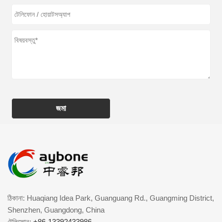
জমা
ঠিকানা: Huaqiang Idea Park, Guanguang Rd., Guangming District,
Shenzhen, Guangdong, China
টেলিফোন:
+86-13392433986