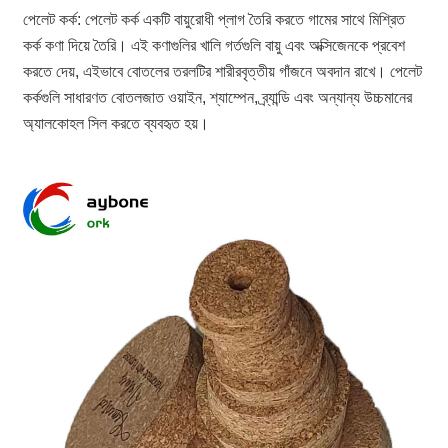
পেলেট কর্ক: পেলেট কর্ক একটি বায়ুরোধী প্লাগ তৈরি করতে গামের সাথে মিশ্রিত
কর্ক কণা দিয়ে তৈরি। এই কণাগুলির খালি গর্তগুলি বায়ু এবং অক্সিজেনকে প্রবেশ
করতে দেয়, এইভাবে বোতলের তরলটির শারীরবৃত্তীয় গাঁজনে অবদান রাখে। পেলেট
কর্কগুলি সাধারণত বোতলজাত ওয়াইন, শ্যাম্পেন, ব্র্যান্ডি এবং অন্যান্য উচ্চমানের
অ্যালকোহল সিল করতে ব্যবহৃত হয়।