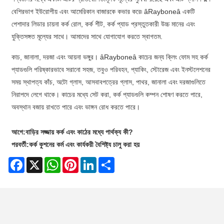
বেশিরভাগ ইউরোপীয় এবং আমেরিকান বাজারকে কভার করে৷ âRayboneâ একটি
পেশাদার লিডার চায়না কর্ক রোল, কর্ক শীট, কর্ক প্যাড প্রস্তুতকারী উচ্চ মানের এবং
যুক্তিসঙ্গত মূল্যের সাথে। আমাদের সাথে যোগাযোগ করতে স্বাগতম.
কাচ, জানালা, দরজা এবং আয়না ভঙ্গুর। âRayboneâ কাচের জন্য ক্লিং ফোম সহ কর্ক
প্যাডগুলি পরিষ্কারভাবে সরানো সহজ, তবুও পরিবহন, প্যাকিং, স্টোরেজ এবং ইনস্টলেশনের
সময় স্থাপত্য কাঁচ, অটো গ্লাস, আসবাবপত্রের গ্লাস, পাথর, জানালা এবং দরজাগুলিতে
নিরাপদে লেগে থাকে। কাচের মধ্যে সেট করা, কর্ক প্যাডগুলি কম্পন শোষণ করতে পারে,
অবস্থান বজায় রাখতে পারে এবং ভাঙ্গন রোধ করতে পারে।
আগে:
বাড়ির সজ্জায় কর্ক এবং কাঠের মধ্যে পার্থক্য কী?
পরবর্তী:
কর্ক কুশনের কর্ম এবং কার্যকরী বৈশিষ্ট্য চালু করা হয়
Facebook
X
WhatsApp
Pinterest
LinkedIn
Share