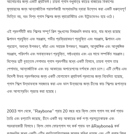
আলোচনার জন্য একটি প্ল্যাটফর্ম। চায়না গ্লাস শুধুমাত্র কাচের বাজারের বিকাশের
মূল্যায়নের জন্য আন্তর্জাতিক পরামর্শকারী সংস্থাগুলির দ্বারা উল্লেখ করা একটি গুরুত্বপূর্ণ
ভিত্তি নয়, বরং বিশ্ব গ্লাস শিল্পের জন্য ব্যারোমিটার এবং উইন্ডভেনও হয়ে ওঠে।
এই প্রদর্শনীটি কাচ শিল্পের সম্পূর্ণ শিল্প শৃঙ্খলের বিষয়গুলি কভার করে, যার মধ্যে রয়েছে
উত্পাদন প্রযুক্তি এবং সরঞ্জাম, গভীর প্রক্রিয়াকরণ প্রযুক্তি এবং সরঞ্জাম, উত্পাদন এবং
প্রয়োগ, অবাধ্য উপকরণ, কাঁচা এবং সহায়ক উপকরণ, সরঞ্জাম, আনুষাঙ্গিক এবং আনুষঙ্গিক
সরঞ্জাম, পরিদর্শন এবং সনাক্তকরণ প্রযুক্তি, সফ্টওয়্যার এবং এর সাথে সম্পর্কিত সরঞ্জাম।
বিশ্বের দুটি বৃহত্তম পেশাদার গ্লাস প্রদর্শনীর মধ্যে একটি হিসাবে, চায়না গ্লাস তার
পেশাদার, আন্তর্জাতিক এবং বড় আকারের অপারেশনের দর্শনকে মেনে চলে। এটি দেশীয় এবং
বিদেশী উভয় প্রদর্শকদের জন্য একটি যোগাযোগ প্ল্যাটফর্ম প্রদানের জন্য নিবেদিত হয়েছে,
গ্লাস শিল্পে উদ্ভাবনকে সহজতর করা এবং ভাল উন্নয়নের জন্য চীনের কাচ শিল্পের রূপান্তর
এবং আপগ্রেডিং প্রচার করা হয়েছে।
2003 সাল থেকে, ''Raybone'' প্রায় 20 বছর ধরে ক্লিং ফোম গ্লাস সহ কর্ক প্যাড
তৈরি এবং রপ্তানি করেছে, চীনে একটি বড় আকারের কর্ক পণ্য প্রস্তুতকারক এবং
সরবরাহকারী হিসাবে। ক্লিং ফোম ফোরগ্লাস সহ কর্ক প্যাড হল âRayboneâ কর্ক
পণ্যগুলির মধ্যে একটি৷ এটির প্রতিযোগিতামূলক মূল্যের সুবিধা রয়েছে এবং এটি গ্লাস শিল্পে