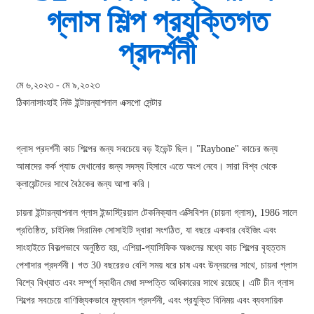
গ্লাস শিল্প প্রযুক্তিগত
প্রদর্শনী
মে ৬,২০২৩ - মে ৯,২০২৩
ঠিকানা
সাংহাই নিউ ইন্টারন্যাশনাল এক্সপো সেন্টার
গ্লাস প্রদর্শনী কাচ শিল্পের জন্য সবচেয়ে বড় ইভেন্ট ছিল। "Raybone" কাচের জন্য
আমাদের কর্ক প্যাড দেখানোর জন্য সদস্য হিসাবে এতে অংশ নেবে। সারা বিশ্ব থেকে
ক্লায়েন্টদের সাথে বৈঠকের জন্য আশা করি।
চায়না ইন্টারন্যাশনাল গ্লাস ইন্ডাস্ট্রিয়াল টেকনিক্যাল এক্সিবিশন (চায়না গ্লাস), 1986 সালে
প্রতিষ্ঠিত, চাইনিজ সিরামিক সোসাইটি দ্বারা সংগঠিত, যা বছরে একবার বেইজিং এবং
সাংহাইতে বিকল্পভাবে অনুষ্ঠিত হয়, এশিয়া-প্যাসিফিক অঞ্চলের মধ্যে কাচ শিল্পের বৃহত্তম
পেশাদার প্রদর্শনী। গত 30 বছরেরও বেশি সময় ধরে চাষ এবং উন্নয়নের সাথে, চায়না গ্লাস
বিশ্বে বিখ্যাত এবং সম্পূর্ণ স্বাধীন মেধা সম্পত্তি অধিকারের সাথে রয়েছে। এটি চীন গ্লাস
শিল্পের সবচেয়ে বাণিজ্যিকভাবে মূল্যবান প্রদর্শনী, এবং প্রযুক্তি বিনিময় এবং ব্যবসায়িক